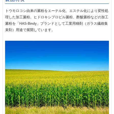
トウモロコシ由来の澱粉をエーテル化、エステル化により変性処
理した加工澱粉。
ヒドロキシプロピル澱粉、酢酸澱粉などの加工
澱粉を「HAS-Bindy」ブランドとして工業用糊剤（ガラス繊維集
束剤）用途で展開しています。