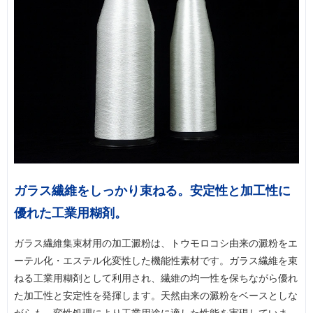
ガラス繊維をしっかり束ねる。安定性と加工性に
優れた工業用糊剤。
ガラス繊維集束材用の加工澱粉は、トウモロコシ由来の澱粉をエ
ーテル化・エステル化変性した機能性素材です。ガラス繊維を束
ねる工業用糊剤として利用され、繊維の均一性を保ちながら優れ
た加工性と安定性を発揮します。天然由来の澱粉をベースとしな